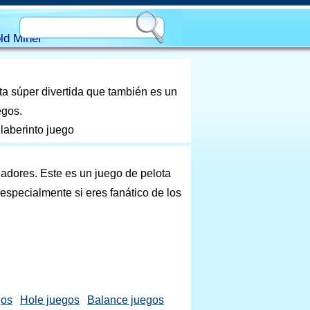
ld Miner
ta súper divertida que también es un
egos.
 laberinto juego
gadores. Este es un juego de pelota
especialmente si eres fanático de los
gos
Hole juegos
Balance juegos