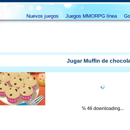
Nuevos juegos
Juegos MMORPG línea
Go
Jugar Muffin de chocol
% 47 downloading...