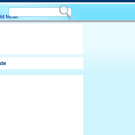
ld Miner
ate