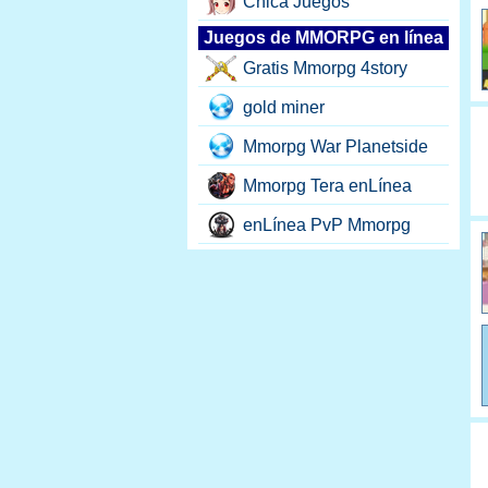
Chica Juegos
Juegos de MMORPG en línea
Gratis Mmorpg 4story
gold miner
Mmorpg War Planetside
Mmorpg Tera enLínea
enLínea PvP Mmorpg