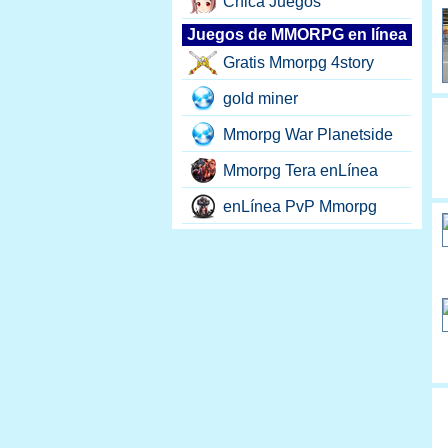
Chica Juegos
Juegos de MMORPG en línea
Gratis Mmorpg 4story
gold miner
Mmorpg War Planetside
Mmorpg Tera enLínea
enLínea PvP Mmorpg