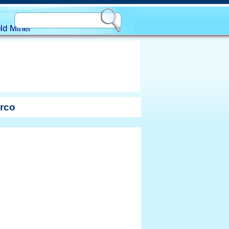
ld Miner
arco