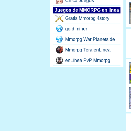
Chica Juegos
Juegos de MMORPG en línea
Gratis Mmorpg 4story
gold miner
Mmorpg War Planetside
Mmorpg Tera enLínea
enLínea PvP Mmorpg