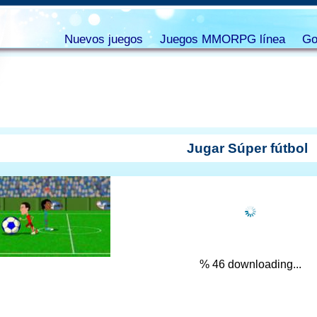
Nuevos juegos
Juegos MMORPG línea
Go
Jugar Súper fútbol
% 47 downloading...