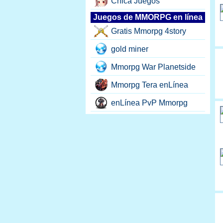
Chica Juegos
Juegos de MMORPG en línea
Gratis Mmorpg 4story
gold miner
Mmorpg War Planetside
Mmorpg Tera enLínea
enLínea PvP Mmorpg