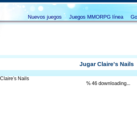
Nuevos juegos
Juegos MMORPG línea
Go
Jugar Claire's Nails
% 47 downloading...