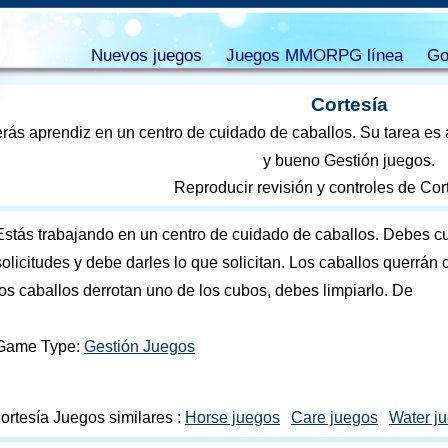
Nuevos juegos
Juegos MMORPG línea
Go
Cortesía
rás aprendiz en un centro de cuidado de caballos. Su tarea es al
y bueno Gestión juegos.
Reproducir revisión y controles de Cor
Estás trabajando en un centro de cuidado de caballos. Debes cu
solicitudes y debe darles lo que solicitan. Los caballos querrán
los caballos derrotan uno de los cubos, debes limpiarlo. De
Game Type:
Gestión Juegos
ortesía Juegos similares :
Horse juegos
Care juegos
Water j