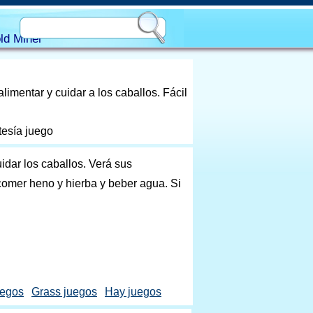
ld Miner
imentar y cuidar a los caballos. Fácil
tesía juego
idar los caballos. Verá sus
 comer heno y hierba y beber agua. Si
uegos
Grass juegos
Hay juegos