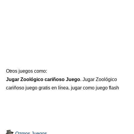
Otros juegos como:
Jugar Zoológico cariñoso Juego
. Jugar Zoológico
cariñoso juego gratis en línea. jugar como juego flash
Ozmos Juegos