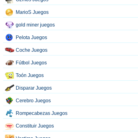
MarioS Juegos
gold miner juegos
Pelota Juegos
Coche Juegos
Fútbol Juegos
Toón Juegos
Disparar Juegos
Cerebro Juegos
Rompecabezas Juegos
Constituir Juegos