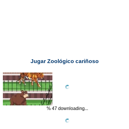
Jugar Zoológico cariñoso
% 48 downloading...