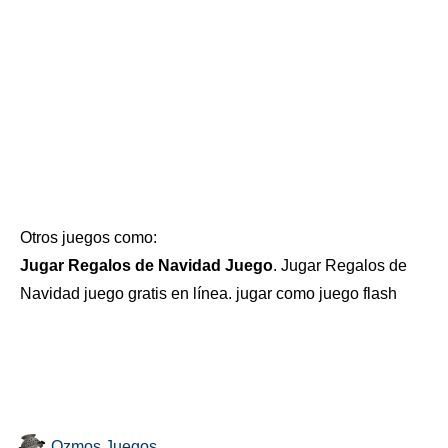
Otros juegos como:
Jugar Regalos de Navidad Juego
. Jugar Regalos de
Navidad juego gratis en línea. jugar como juego flash
Ozmos Juegos