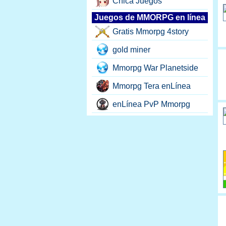
Chica Juegos
Juegos de MMORPG en línea
Gratis Mmorpg 4story
gold miner
Mmorpg War Planetside
Mmorpg Tera enLínea
enLínea PvP Mmorpg