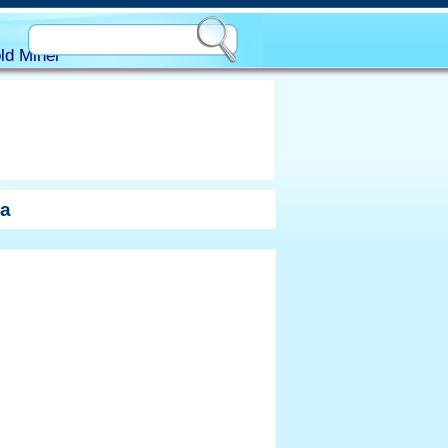
ld Miner
ra