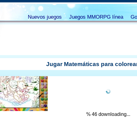
Nuevos juegos
Juegos MMORPG línea
Go
Jugar Matemáticas para colorea
% 47 downloading...