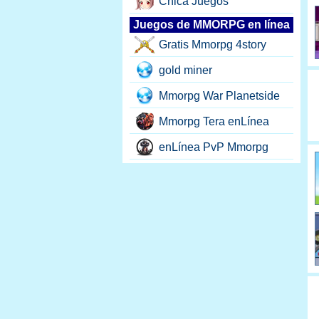
Chica Juegos
Juegos de MMORPG en línea
Gratis Mmorpg 4story
gold miner
Mmorpg War Planetside
Mmorpg Tera enLínea
enLínea PvP Mmorpg