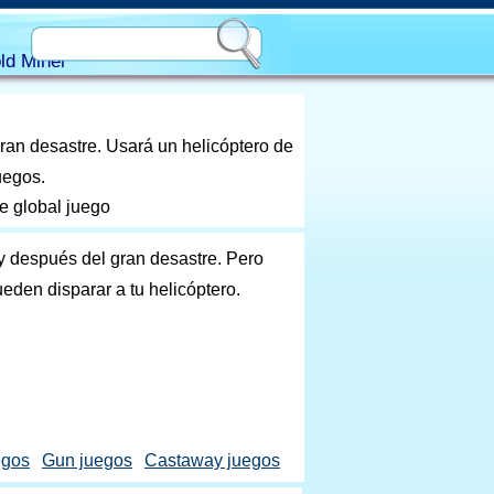
ld Miner
gran desastre. Usará un helicóptero de
uegos.
e global juego
ay después del gran desastre. Pero
eden disparar a tu helicóptero.
egos
Gun juegos
Castaway juegos