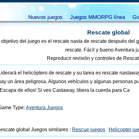
Nuevos juegos
Juegos MMORPG línea
Go
Rescate global
 objetivo del juego es el rescate nasta de rescate después del 
rescate. Fácil y bueno Aventura j
Reproducir revisión y controles de Rescat
Liderará el helicóptero de rescate y su tarea es rescate nastaw
hay un área peligrosa. Algunos vehículos y algunas personas pu
¡Escapa de ellos! Si ves Castaway, libera la cuerda para Ca
Game Type:
Aventura Juegos
escate global Juegos similares :
Rescue juegos
Helicopter ju