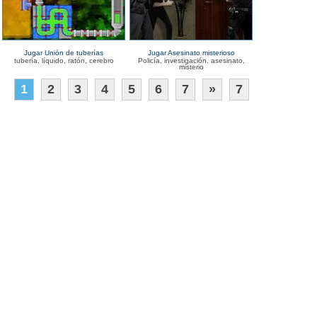
Jugar Unión de tuberías
Jugar Asesinato misterioso
tubería, líquido, ratón, cerebro
Policía, investigación, asesinato,
misterio
1
2
3
4
5
6
7
»
7