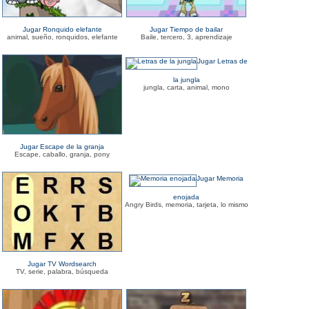
Jugar Ronquido elefante
Jugar Tiempo de bailar
animal, sueño, ronquidos, elefante
Baile, tercero, 3, aprendizaje
Jugar Letras de
la jungla
jungla, carta, animal, mono
Jugar Escape de la granja
Escape, caballo, granja, pony
Jugar Memoria
enojada
Angry Birds, memoria, tarjeta, lo mismo
Jugar TV Wordsearch
TV, serie, palabra, búsqueda