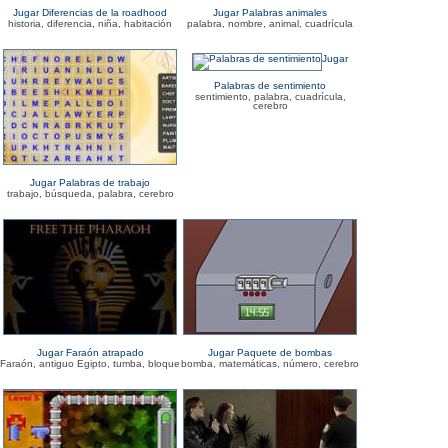
Jugar Diferencias de la roadhood
Jugar Palabras animales
historia, diferencia, niña, habitación
palabra, nombre, animal, cuadrícula
Jugar
Palabras de sentimiento
sentimiento, palabra, cuadrícula,
cerebro
Jugar Palabras de trabajo
trabajo, búsqueda, palabra, cerebro
Jugar Faraón atrapado
Jugar Paquete de bombas
Faraón, antiguo Egipto, tumba, bloque
bomba, matemáticas, número, cerebro