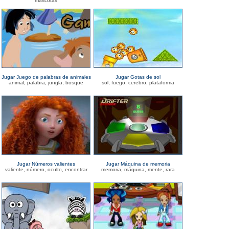
mascotas
Jugar Juego de palabras de animales
Jugar Gotas de sol
animal, palabra, jungla, bosque
sol, fuego, cerebro, plataforma
Jugar Números valientes
Jugar Máquina de memoria
valiente, número, oculto, encontrar
memoria, máquina, mente, rara