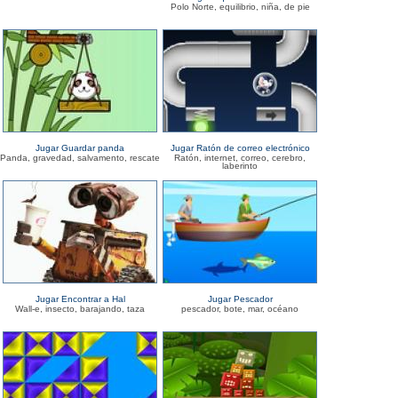
Polo Norte, equilibrio, niña, de pie
Jugar Guardar panda
Jugar Ratón de correo electrónico
Panda, gravedad, salvamento, rescate
Ratón, internet, correo, cerebro,
laberinto
Jugar Encontrar a Hal
Jugar Pescador
Wall-e, insecto, barajando, taza
pescador, bote, mar, océano