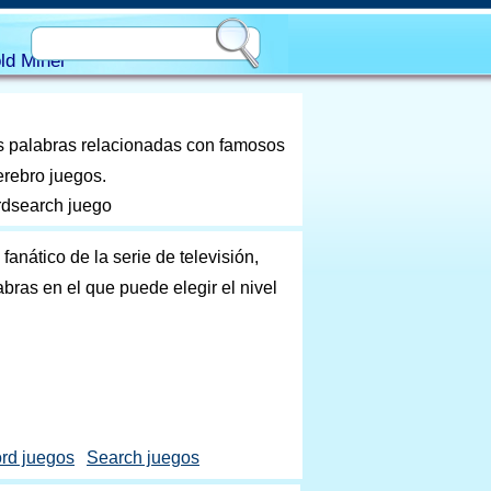
ld Miner
s palabras relacionadas con famosos
erebro juegos.
rdsearch juego
anático de la serie de televisión,
bras en el que puede elegir el nivel
rd juegos
Search juegos