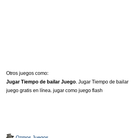
Otros juegos como:
Jugar Tiempo de bailar Juego
. Jugar Tiempo de bailar
juego gratis en línea. jugar como juego flash
Ozmos Juegos