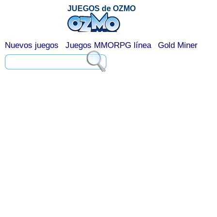
JUEGOS de OZMO
Nuevos juegos
Juegos MMORPG línea
Gold Miner