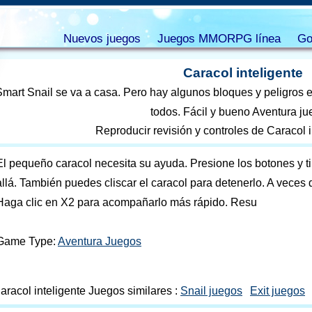
Nuevos juegos
Juegos MMORPG línea
Go
Caracol inteligente
Smart Snail se va a casa. Pero hay algunos bloques y peligros
todos. Fácil y bueno Aventura ju
Reproducir revisión y controles de Caracol i
El pequeño caracol necesita su ayuda. Presione los botones y ti
allá. También puedes cliscar el caracol para detenerlo. A veces 
Haga clic en X2 para acompañarlo más rápido. Resu
Game Type:
Aventura Juegos
aracol inteligente Juegos similares :
Snail juegos
Exit juegos