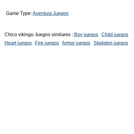
Game Type:
Aventura Juegos
Chico vikingo Juegos similares :
Boy juegos
Child juegos
Heart juegos
Fire juegos
Armor juegos
Skeleton juegos