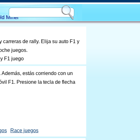
ld Miner
 carreras de rally. Elija su auto F1 y
Coche juegos.
ly F1 juego
y. Además, estás corriendo con un
vil F1. Presione la tecla de flecha
gos
Race juegos