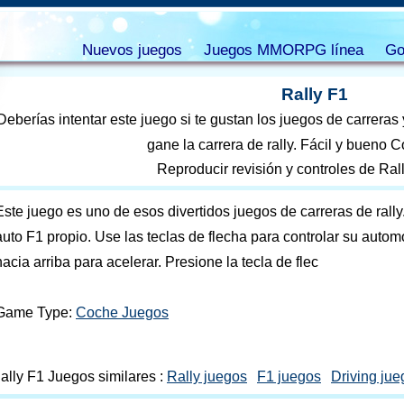
Nuevos juegos
Juegos MMORPG línea
Go
Rally F1
Deberías intentar este juego si te gustan los juegos de carreras y
gane la carrera de rally. Fácil y bueno 
Reproducir revisión y controles de Ral
Este juego es uno de esos divertidos juegos de carreras de rall
auto F1 propio. Use las teclas de flecha para controlar su automó
hacia arriba para acelerar. Presione la tecla de flec
Game Type:
Coche Juegos
ally F1 Juegos similares :
Rally juegos
F1 juegos
Driving jue