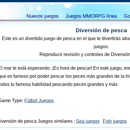
Nuevos juegos
Juegos MMORPG línea
Go
Diversión de pesca
Este es un divertido juego de pesca en el que te divertirás at
juegos.
Reproducir revisión y controles de Diversió
El mar te está esperando. ¡Es hora de pescar! En este juego, e
que es famoso por poder pescar los peces más grandes de la his
todos tu famosa habilidad pescando peces grandes y más
Game Type:
Fútbol Juegos
iversión de pesca Juegos similares :
Sea juegos
Fish juegos