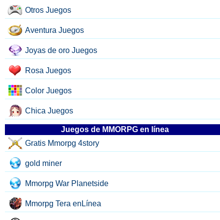
Otros Juegos
Aventura Juegos
Joyas de oro Juegos
Rosa Juegos
Color Juegos
Chica Juegos
Juegos de MMORPG en línea
Gratis Mmorpg 4story
gold miner
Mmorpg War Planetside
Mmorpg Tera enLínea