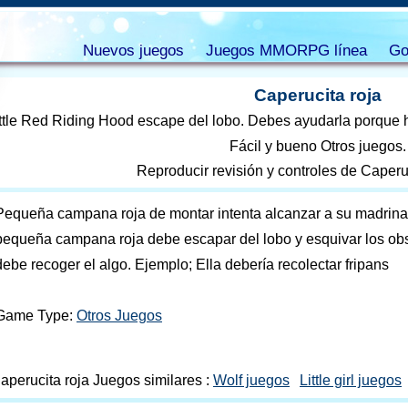
Nuevos juegos
Juegos MMORPG línea
Go
Caperucita roja
ittle Red Riding Hood escape del lobo. Debes ayudarla porque
Fácil y bueno Otros juegos.
Reproducir revisión y controles de Caperu
Pequeña campana roja de montar intenta alcanzar a su madrina. 
pequeña campana roja debe escapar del lobo y esquivar los ob
debe recoger el algo. Ejemplo; Ella debería recolectar fripans
Game Type:
Otros Juegos
aperucita roja Juegos similares :
Wolf juegos
Little girl juegos