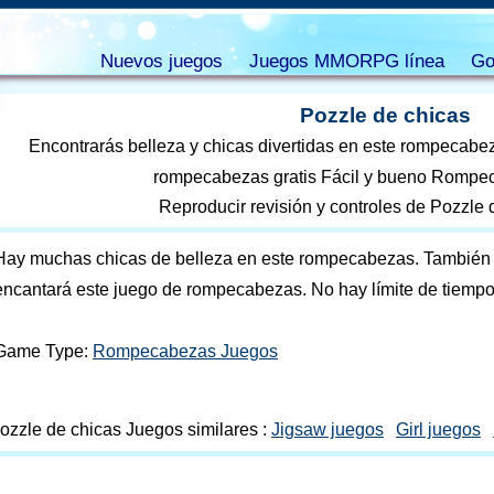
Nuevos juegos
Juegos MMORPG línea
Go
Pozzle de chicas
Encontrarás belleza y chicas divertidas en este rompecabez
rompecabezas gratis Fácil y bueno Rompe
Reproducir revisión y controles de Pozzle 
Hay muchas chicas de belleza en este rompecabezas. También a
encantará este juego de rompecabezas. No hay límite de tiempo
Game Type:
Rompecabezas Juegos
ozzle de chicas Juegos similares :
Jigsaw juegos
Girl juegos