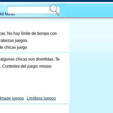
ld Miner
as. No hay límite de tiempo con
cabezas juegos.
de chicas juego
lgunas chicas son divertidas. Te
. Controles del juego: mouse
Image juegos
Limitless juegos