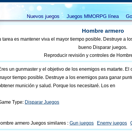
Nuevos juegos
Juegos MMORPG línea
Go
Hombre armero
 tarea es mantener viva el mayor tiempo posible. Destruye a lo
bueno Disparar juegos.
Reproducir revisión y controles de Hombr
Eres un gunmaster y el objetivo de los enemigos es matarte. El 
mayor tiempo posible. Destruye a los enemigos para ganar punt
obtener munición y salud. Porque los necesitaré. Los en
Game Type:
Disparar Juegos
ombre armero Juegos similares :
Gun juegos
Enemy juegos