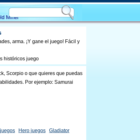
ld Miner
s
des, arma. ¡Y gane el juego! Fácil y
s históricos juego
k, Scorpio o que quieres que puedas
habilidades. Por ejemplo: Samurai
 juegos
Hero juegos
Gladiator