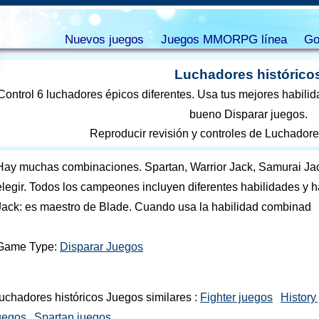
Nuevos juegos
Juegos MMORPG línea
Go
Luchadores histórico
Control 6 luchadores épicos diferentes. Usa tus mejores habilida
bueno Disparar juegos.
Reproducir revisión y controles de Luchadore
Hay muchas combinaciones. Spartan, Warrior Jack, Samurai Jac
elegir. Todos los campeones incluyen diferentes habilidades y 
Jack: es maestro de Blade. Cuando usa la habilidad combinad
Game Type:
Disparar Juegos
uchadores históricos Juegos similares :
Fighter juegos
History
uegos
Spartan juegos