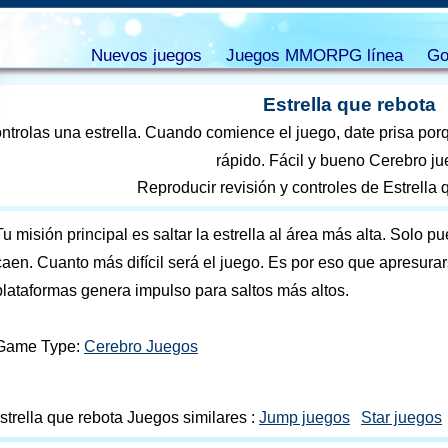
Nuevos juegos
Juegos MMORPG línea
Go
Estrella que rebota
ntrolas una estrella. Cuando comience el juego, date prisa por
rápido. Fácil y bueno Cerebro ju
Reproducir revisión y controles de Estrella 
Tu misión principal es saltar la estrella al área más alta. Solo 
caen. Cuanto más difícil será el juego. Es por eso que apresurar
plataformas genera impulso para saltos más altos.
Game Type:
Cerebro Juegos
strella que rebota Juegos similares :
Jump juegos
Star juegos