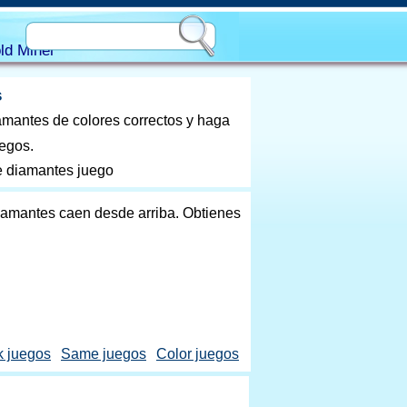
ld Miner
s
amantes de colores correctos y haga
uegos.
e diamantes juego
diamantes caen desde arriba. Obtienes
k juegos
Same juegos
Color juegos