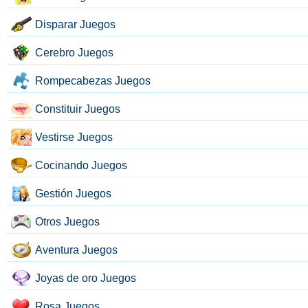
Disparar Juegos
Cerebro Juegos
Rompecabezas Juegos
Constituir Juegos
Vestirse Juegos
Cocinando Juegos
Gestión Juegos
Otros Juegos
Aventura Juegos
Joyas de oro Juegos
Rosa Juegos