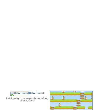
Baby Protect
bebé, peligro, proteger, tijeras, uñas,
puerta, cama