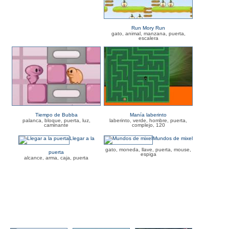
Run Mory Run
gato, animal, manzana, puerta,
escalera
Tiempo de Bubba
Manía laberinto
palanca, bloque, puerta, luz,
laberinto, verde, hombre, puerta,
caminante
complejo, 120
Llegar a la
Mundos de mixel
gato, moneda, llave, puerta, mouse,
puerta
espiga
alcance, arma, caja, puerta