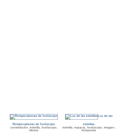
Luz de las
Rompecabezas de horóscopo
estrellas
constelación, estrella, horóscopo,
estrella, espacio, horóscopo, imagen,
silueta
búsqueda