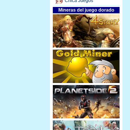
Chica Juegos
Mineras del juego dorado