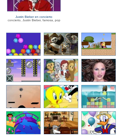
Justin Bieber en concierto
concierto, Justin Bieber, famosa, pop