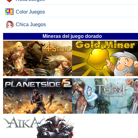
Color Juegos
Chica Juegos
Mineras del juego dorado