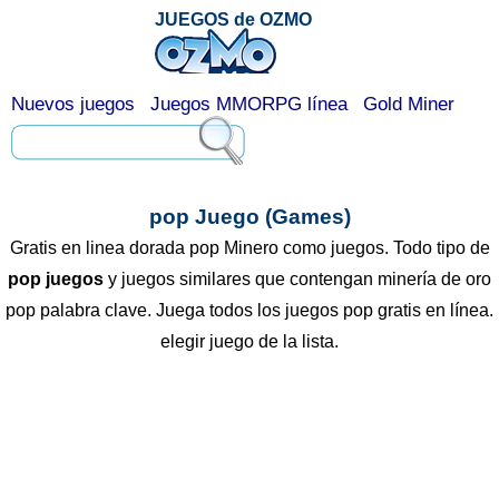
JUEGOS de OZMO
Nuevos juegos
Juegos MMORPG línea
Gold Miner
pop Juego (Games)
Gratis en linea dorada pop Minero como juegos. Todo tipo de
pop juegos
y juegos similares que contengan minería de oro
pop palabra clave. Juega todos los juegos pop gratis en línea.
elegir juego de la lista.