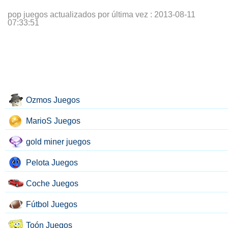
pop juegos actualizados por última vez :
2013-08-11
07:33:51
Ozmos Juegos
MarioS Juegos
gold miner juegos
Pelota Juegos
Coche Juegos
Fútbol Juegos
Toón Juegos