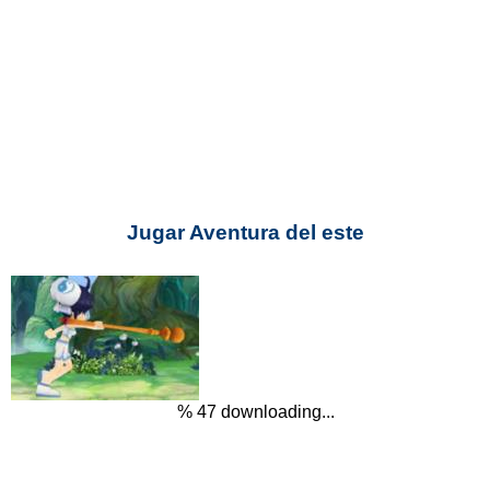
Jugar Aventura del este
% 48 downloading...