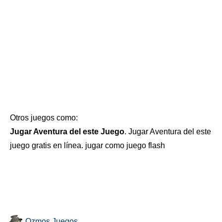
Otros juegos como:
Jugar Aventura del este Juego
. Jugar Aventura del este
juego gratis en línea. jugar como juego flash
Ozmos Juegos