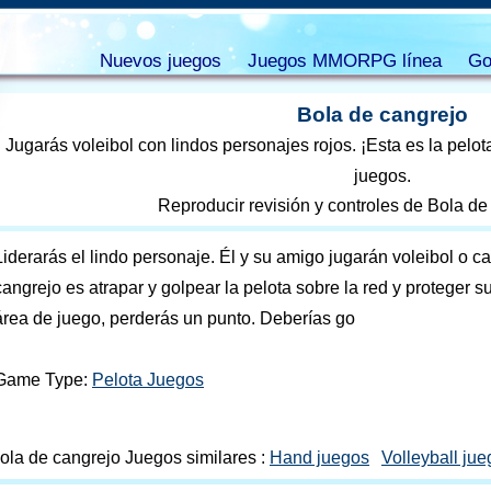
Nuevos juegos
Juegos MMORPG línea
Go
Bola de cangrejo
Jugarás voleibol con lindos personajes rojos. ¡Esta es la pelot
juegos.
Reproducir revisión y controles de Bola de
Liderarás el lindo personaje. Él y su amigo jugarán voleibol o ca
cangrejo es atrapar y golpear la pelota sobre la red y proteger su
área de juego, perderás un punto. Deberías go
Game Type:
Pelota Juegos
ola de cangrejo Juegos similares :
Hand juegos
Volleyball ju