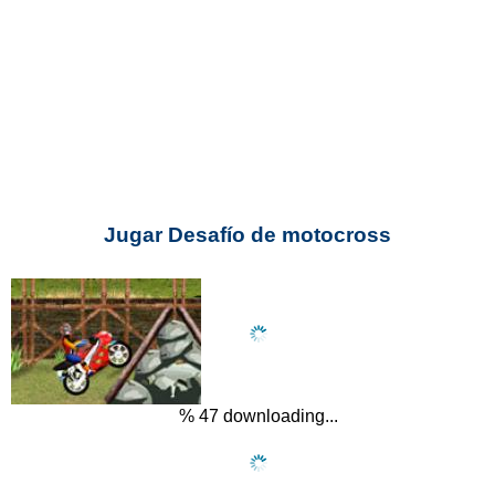
Jugar Desafío de motocross
% 48 downloading...