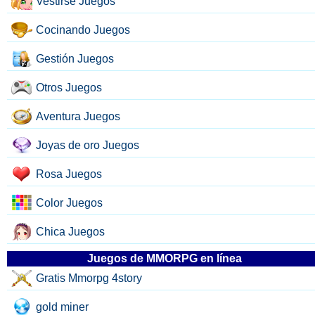
Vestirse Juegos
Cocinando Juegos
Gestión Juegos
Otros Juegos
Aventura Juegos
Joyas de oro Juegos
Rosa Juegos
Color Juegos
Chica Juegos
Juegos de MMORPG en línea
Gratis Mmorpg 4story
gold miner