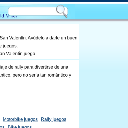
ld Miner
e San Valentín. Ayúdelo a darle un buen
e juegos.
San Valentín juego
aje de rally para divertirse de una
tico, pero no sería tan romántico y
Motorbike juegos
Rally juegos
gos
Bike juegos