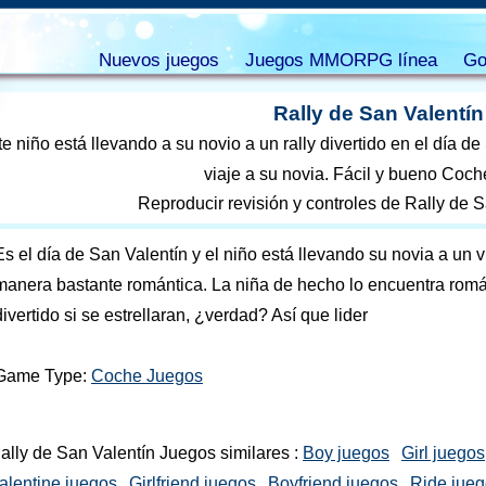
Nuevos juegos
Juegos MMORPG línea
Go
Rally de San Valentín
e niño está llevando a su novio a un rally divertido en el día d
viaje a su novia. Fácil y bueno Coch
Reproducir revisión y controles de Rally de 
Es el día de San Valentín y el niño está llevando su novia a un vi
manera bastante romántica. La niña de hecho lo encuentra román
divertido si se estrellaran, ¿verdad? Así que lider
Game Type:
Coche Juegos
ally de San Valentín Juegos similares :
Boy juegos
Girl juegos
alentine juegos
Girlfriend juegos
Boyfriend juegos
Ride jue