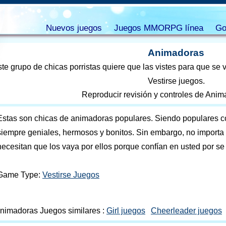
Nuevos juegos
Juegos MMORPG línea
Go
Animadoras
te grupo de chicas porristas quiere que las vistes para que se 
Vestirse juegos.
Reproducir revisión y controles de Ani
Estas son chicas de animadoras populares. Siendo populares c
siempre geniales, hermosos y bonitos. Sin embargo, no importa
necesitan que los vaya por ellos porque confían en usted por se
Game Type:
Vestirse Juegos
nimadoras Juegos similares :
Girl juegos
Cheerleader juegos