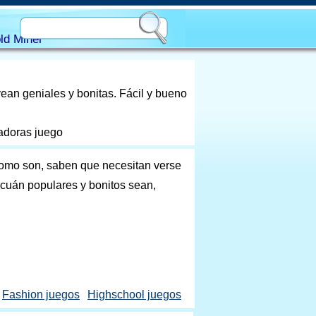
ld Miner
vean geniales y bonitas. Fácil y bueno
madoras juego
omo son, saben que necesitan verse
 cuán populares y bonitos sean,
Fashion juegos
Highschool juegos