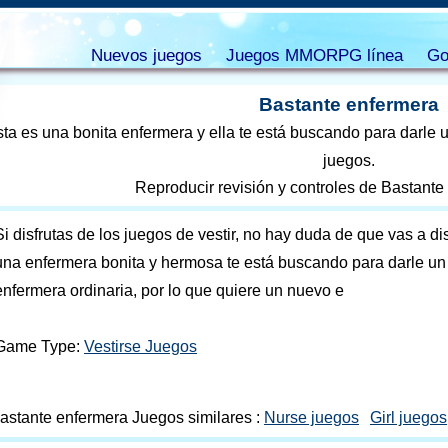
Nuevos juegos
Juegos MMORPG línea
Go
Bastante enfermera
ta es una bonita enfermera y ella te está buscando para darle u
juegos.
Reproducir revisión y controles de Bastante
Si disfrutas de los juegos de vestir, no hay duda de que vas a dis
una enfermera bonita y hermosa te está buscando para darle un e
enfermera ordinaria, por lo que quiere un nuevo e
Game Type:
Vestirse Juegos
astante enfermera Juegos similares :
Nurse juegos
Girl juegos