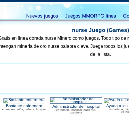
Nuevos juegos
Juegos MMORPG línea
Go
nurse Juego (Games)
Gratis en linea dorada nurse Minero como juegos. Todo tipo de
ntengan minería de oro nurse palabra clave. Juega todos los jue
de la lista.
Bastante enfermera
Ayuda a los
Administrador del hospital
enfermera, niña, belleza, hospital
ciudadano, méd
enfermera, hospital, paciente,
enfer
ascensor