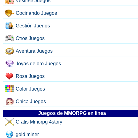
Vestirse Juegos
Cocinando Juegos
Gestión Juegos
Otros Juegos
Aventura Juegos
Joyas de oro Juegos
Rosa Juegos
Color Juegos
Chica Juegos
Juegos de MMORPG en línea
Gratis Mmorpg 4story
gold miner