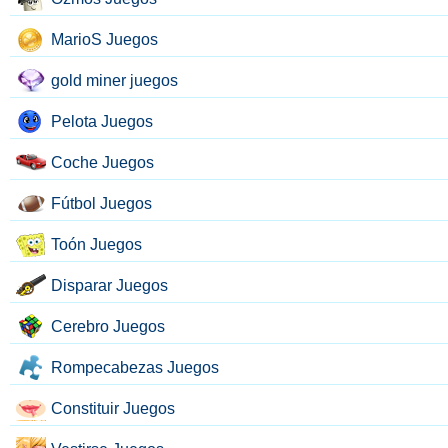
MarioS Juegos
gold miner juegos
Pelota Juegos
Coche Juegos
Fútbol Juegos
Toón Juegos
Disparar Juegos
Cerebro Juegos
Rompecabezas Juegos
Constituir Juegos