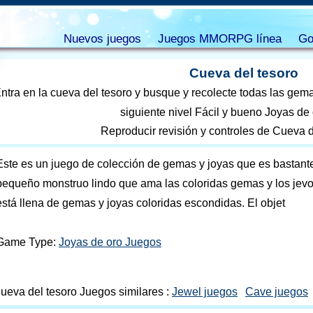
Nuevos juegos
Juegos MMORPG línea
Go
Cueva del tesoro
ntra en la cueva del tesoro y busque y recolecte todas las gem
siguiente nivel Fácil y bueno Joyas de
Reproducir revisión y controles de Cueva d
Este es un juego de colección de gemas y joyas que es bastante
pequeño monstruo lindo que ama las coloridas gemas y los jevos
está llena de gemas y joyas coloridas escondidas. El objet
Game Type:
Joyas de oro Juegos
ueva del tesoro Juegos similares :
Jewel juegos
Cave juegos