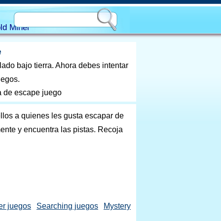
ld Miner
e
ado bajo tierra. Ahora debes intentar
uegos.
la de escape juego
llos a quienes les gusta escapar de
mente y encuentra las pistas. Recoja
r juegos
Searching juegos
Mystery