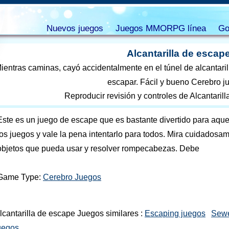
Nuevos juegos
Juegos MMORPG línea
Go
Alcantarilla de escap
ientras caminas, cayó accidentalmente en el túnel de alcantarill
escapar. Fácil y bueno Cerebro j
Reproducir revisión y controles de Alcantaril
Este es un juego de escape que es bastante divertido para aque
los juegos y vale la pena intentarlo para todos. Mira cuidadosa
objetos que pueda usar y resolver rompecabezas. Debe
Game Type:
Cerebro Juegos
lcantarilla de escape Juegos similares :
Escaping juegos
Sewe
uegos