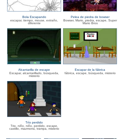
Bola Escapando
Pelea de piedra de bowser
escapar, tiempo, mouse, extraño,
Bowser, Mario, piedra, escape, Super
diferente
Mario Bros
Alcantarilla de escape
Escapar de la fábrica
Escapar, alcantarillado, búsqueda,
fábrica, escape, búsqueda, misterio
misterio
Trío perdido
Trio, niño, niño, perdido, escape,
castillo, mazmorra, trampa, misterio