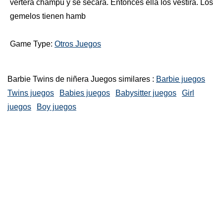
verterá champú y se secará. Entonces ella los vestirá. Los
gemelos tienen hamb
Game Type:
Otros Juegos
Barbie Twins de niñera Juegos similares :
Barbie juegos
Twins juegos
Babies juegos
Babysitter juegos
Girl
juegos
Boy juegos