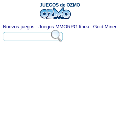
JUEGOS de OZMO
Nuevos juegos
Juegos MMORPG línea
Gold Miner