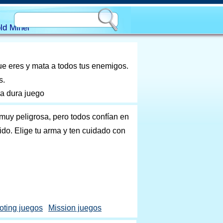
ld Miner
que eres y mata a todos tus enemigos.
s.
la dura juego
muy peligrosa, pero todos confían en
cido. Elige tu arma y ten cuidado con
oting juegos
Mission juegos