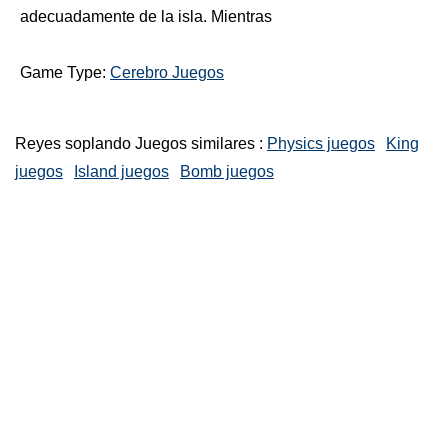
adecuadamente de la isla. Mientras
Game Type:
Cerebro Juegos
Reyes soplando Juegos similares :
Physics juegos
King
juegos
Island juegos
Bomb juegos