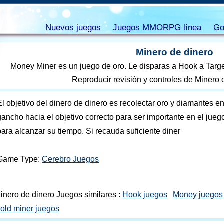
Nuevos juegos
Juegos MMORPG línea
Go
Minero de dinero
Money Miner es un juego de oro. Le disparas a Hook a Targe
Reproducir revisión y controles de Minero 
El objetivo del dinero de dinero es recolectar oro y diamantes e
gancho hacia el objetivo correcto para ser importante en el jueg
para alcanzar su tiempo. Si recauda suficiente diner
Game Type:
Cerebro Juegos
inero de dinero Juegos similares :
Hook juegos
Money juegos
old miner juegos