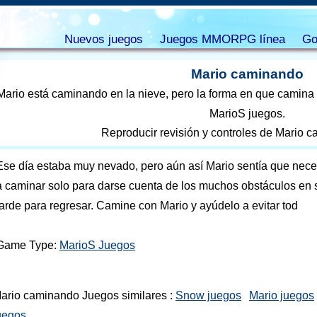
Nuevos juegos
Juegos MMORPG línea
Go
Mario caminando
Mario está caminando en la nieve, pero la forma en que camina e
MarioS juegos.
Reproducir revisión y controles de Mario 
Ese día estaba muy nevado, pero aún así Mario sentía que nece
a caminar solo para darse cuenta de los muchos obstáculos en
tarde para regresar. Camine con Mario y ayúdelo a evitar tod
Game Type:
MarioS Juegos
ario caminando Juegos similares :
Snow juegos
Mario juegos
uegos