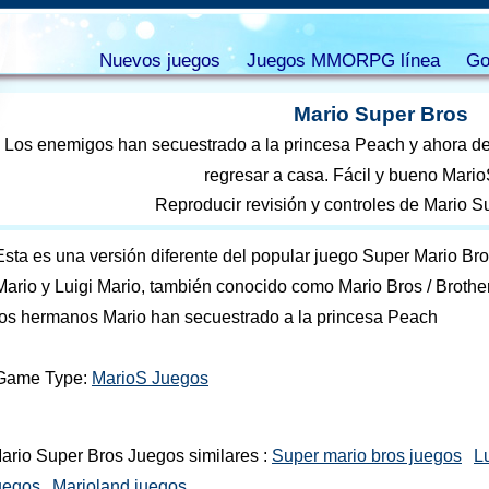
Nuevos juegos
Juegos MMORPG línea
Go
Mario Super Bros
Los enemigos han secuestrado a la princesa Peach y ahora de
regresar a casa. Fácil y bueno Mario
Reproducir revisión y controles de Mario S
Esta es una versión diferente del popular juego Super Mario Bro
Mario y Luigi Mario, también conocido como Mario Bros / Brothe
los hermanos Mario han secuestrado a la princesa Peach
Game Type:
MarioS Juegos
ario Super Bros Juegos similares :
Super mario bros juegos
L
uegos
Marioland juegos