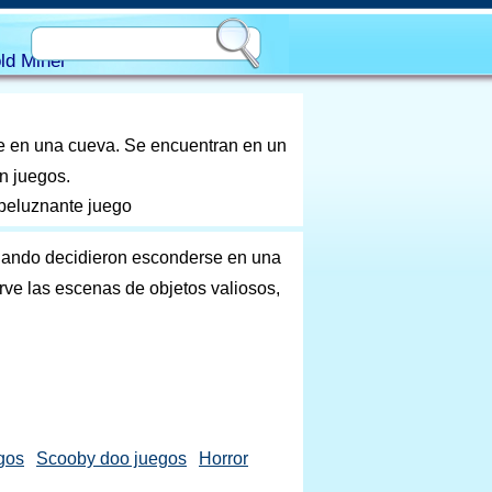
ld Miner
e en una cueva. Se encuentran en un
n juegos.
speluznante juego
uando decidieron esconderse en una
ve las escenas de objetos valiosos,
gos
Scooby doo juegos
Horror