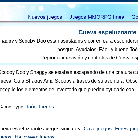
Nuevos juegos
Juegos MMORPG línea
Go
Cueva espeluznante
haggy y Scooby Doo están asustados y corren para esconders
bosque. Ayúdalos. Fácil y bueno Toó
Reproducir revisión y controles de Cueva e
Scooby Doo y Shaggy se estaban escapando de una criatura c
cueva. Guía Shaggy Amd Scooby a través de su aventura. Obser
recopile los elementos de inventario que pueden ayudarlo con l
Game Type:
Toón Juegos
ueva espeluznante Juegos similares :
Cave juegos
Forest jue
uegos
Halloween juegos