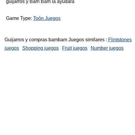
guijarros y Bam Bam la ayudará
Game Type:
Toón Juegos
Guijarros y compras bambam Juegos similares :
Flintstones
juegos
Shopping juegos
Fruit juegos
Number juegos